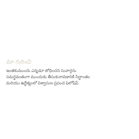
మా గురించి
ఇంతకుముందు ఎన్నడూ బోధించని సువార్తను
సమర్థవంతంగా ముందుకు తీసుకురావడానికి సిద్ధాంతం
మరియు ఉద్దేశ్యంలో విశ్వాసుల ప్రపంచ ఫెలోషిప్.
చిరునామా
706-955-4916
PO BOX 507
Louisville, GA 30434