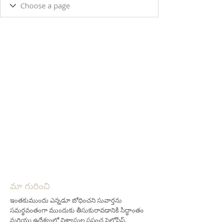
మా గురించి
ఇంతకుముందు ఎన్నడూ బోధించని సువార్తను
సమర్థవంతంగా ముందుకు తీసుకురావడానికి సిద్ధాంతం
మరియు ఉద్దేశ్యంలో విశ్వాసుల ప్రపంచ ఫెలోషిప్.