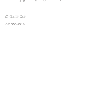
చిరునామా
706-955-4916
PO BOX 507
Louisville, GA 30434
support@finalfrontiers.world
ఇప్పుడు చేరండి
© 2019 Final Frontiers Foundation,
Inc.