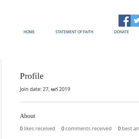
HOME
STATEMENT OF FAITH
DONATE
Profile
Join date: 27, ఆగ 2019
About
0
likes received
0
comments received
0
best a