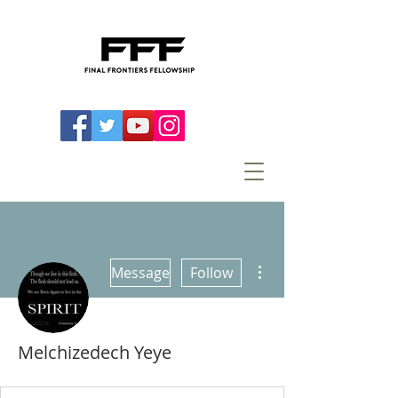
More actions
Message
Follow
Melchizedech Yeye