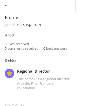
Profile
Join date: 26, సెప్టెం 2019
About
0
likes received
0
comments received
0
best answers
Badges
Regional Director
This person is a regional director
with the Final Frontiers
Foundation
మా గురించి