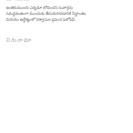
ఇంతకుముందు ఎన్నడూ బోధించని సువార్తను
సమర్థవంతంగా ముందుకు తీసుకురావడానికి సిద్ధాంతం
మరియు ఉద్దేశ్యంలో విశ్వాసుల ప్రపంచ ఫెలోషిప్.
చిరునామా
706-955-4916
PO BOX 507
Louisville, GA 30434
support@finalfrontiers.world
ఇప్పుడు చేరండి
© 2019 Final Frontiers Foundation,
Inc.