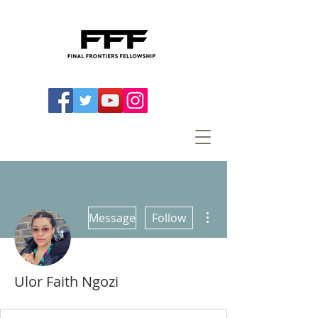
More actions
Message
Follow
Ulor Faith Ngozi