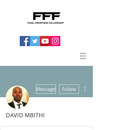
More actions
Message
Follow
DAVID MBITHI