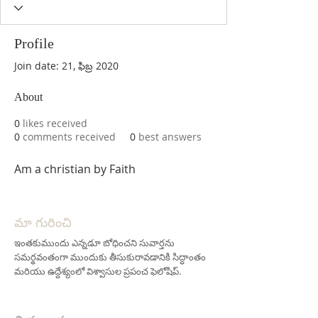
Profile
Join date: 21, ఫిబ్ర 2020
About
0
likes received
0
comments received
0
best answers
Am a christian by Faith
మా గురించి
ఇంతకుముందు ఎన్నడూ బోధించని సువార్తను
సమర్థవంతంగా ముందుకు తీసుకురావడానికి సిద్ధాంతం
మరియు ఉద్దేశ్యంలో విశ్వాసుల ప్రపంచ ఫెలోషిప్.