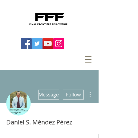
More actions
Message
Follow
Daniel S. Méndez Pérez